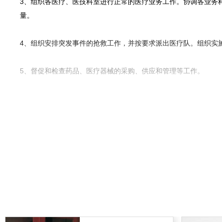
3、组织各医疗、医技科室进行正常的医疗业务工作。协调各业务
量。
4、组织安排突发事件的抢救工作，并按要求派出医疗队。组织实
5、督促和检查药品、医疗器械的采购、供应和管理等工作。
6、加强医疗工作的管理，不断提高医疗工作的质量，尤其是对病
7、定期分析医疗质量和工作效率，不断研究改进措施。抓好重点
8、负责督促检查医疗工作方面的规章制度，医疗技术操作常规和
查，组织讨论，并向院长提出处理意见，通过处理吸取教训，不断
9、接待医疗业务方面的来信、来访和参观访问事宜。