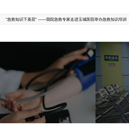
师资情况：美国心脏协会 BLS/ACLS导师持证3人，急救技能培
“急救知识下基层” ——我院急救专家走进玉城医院举办急救知识培训
培训内容：急救知识及急救技能等。
培训对象：县、乡镇医疗机构的医护人员；社会团体、单位职工、
培训设施：心肺复苏模拟人、气管插管模型、除颤/监护仪、呼吸
三、四合一报警中心：
玉林市110、119、120、122四合一报警系统，且有计算机
作机制，应对各类突发公共事件。
四、胸痛中心成立：
对网络医院胸痛病人实现远程实时监护与远程会诊；危重病人在救