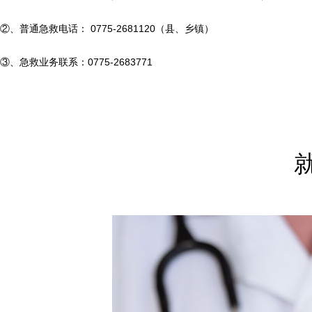
技术网、语言记录、GPS（车辆卫星定位）、安全监控等；
②
、
普通急救电话：
0775-2681120
（县、乡镇）
③
、急救业务联系：
0775-2683771
（3）医疗设备：除颤仪、监护仪、呼吸机（车载）、心电图机、
四、急救中心服务内容
1、24小时受理市民医疗急救呼叫电话；及时组织对各类意外突发
故中伤病员的救治；
2、参与各类大型活动的医疗保障工作；
3、对市民宣传普及急救知识和急救技术，举办各种急救培训班。