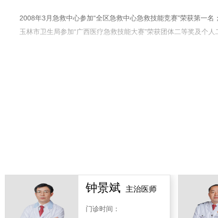
2008年3月急救中心参加“全区急救中心急救技能竞赛”荣获第一名；
玉林市卫生局参加“广西医疗急救技能大赛”荣获团体二等奖及个人
一、急救中心发展
1、玉林市120急救中心成立于1993年3月30日，急救中心的前身
从急诊科分离出来并成立院前急救队。
2、玉林市120急救中心经过20年的建设，已初步形成了院前急
目前急救中心下设铁路急救站1个、正筹建3急救站；分医生组、护士
3、玉林市120急救中心调度指挥系统2012年8月23日纳入玉林市
钟景斌
主治医师
了接警时间及处警时间，使广大市民的每一呼救都得到快速、有序
县乡镇应急网络。
门诊时间：