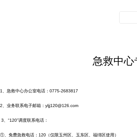
2、突发公共卫生事件和灾害性事故发生时的紧急医疗救援；
3、接受上级指派的各种医疗保健任务，如大型集会、重要会议、
4、开展急救知识普及、急救技能培训、举办各种急救培训班；
急救中心
5、开展急诊急救医学教学和科研工作；
6、负责急救医疗信息的收集、统计、分析、上报等工作。
1
、急救中心办公室电话：
0775-2683817
三、急救中心主要医疗设备
2
、业务联系电子邮箱：
yljj120@126.com
（1）救护车15辆；
3
、
“120”
调度联系电话：
（2）四警合一报警系统：计算机辅助调度、地理信息、电讯、信
①
、免费急救电话：
120
（仅限玉州区、玉东区、福绵区使用）