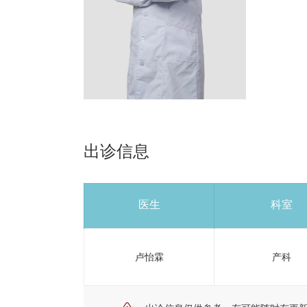
出诊信息
医生
科室
卢怡霖
产科