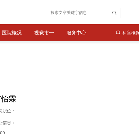
医院概况
视觉市一
服务中心
科室概
卢怡霖
院职位：
业信息：
09