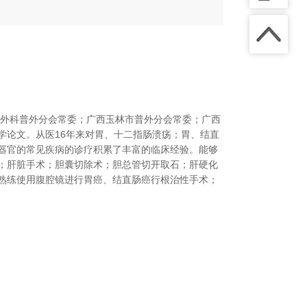
外科普外分会常委；广西玉林市普外分会常委；广西
学论文。从医
16
年来对胃、十二指肠溃疡；胃、结直
器官的常见疾病的诊疗积累了丰富的临床经验。能够
；肝脏手术；胆囊切除术；胆总管切开取石；肝硬化
熟练使用腹腔镜进行胃癌、结直肠癌行根治性手术；