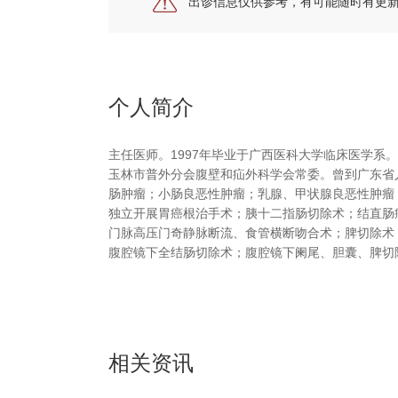
出诊信息仅供参考，有可能随时有更
个人简介
主任医师。
1997
年毕业于广西医科大学临床医学系。
玉林市普外分会腹壁和疝外科学会常委。曾到广东省
肠肿瘤；小肠良恶性肿瘤；乳腺、甲状腺良恶性肿瘤
独立开展胃癌根治手术；胰十二指肠切除术；结直肠
门脉高压门奇静脉断流、食管横断吻合术；脾切除术
腹腔镜下全结肠切除术；腹腔镜下阑尾、胆囊、脾切
相关资讯