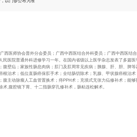
新，以门诊公布为准
广西医师协会普外分会委员；广西中西医结合外科委员；广西中西医结合
人民医院普通外科进修学习一年。在国内省级以上医学杂志发表了多篇医
；腹壁疝；家族性肠息肉病；肛门及肛周常见疾病；胰腺、肝、胆、脾等
癌根治术；低位直肠癌保肛手术；全结肠切除术；乳腺、甲状腺癌根治术
；腹主动脉瘤人工血管置换术；痔
PPH
术；充填式无张力疝修补术；能够
除术
,
腹腔镜下胃、十二指肠穿孔修补术，肠粘连松解术。