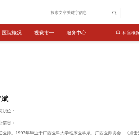
医院概况
视觉市一
服务中心
科室概
官斌
院职位：
业信息：
任医师。
1997
年毕业于广西医科大学临床医学系。广西医师协会...
《点击