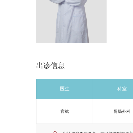
出诊信息
医生
科室
官斌
胃肠外科