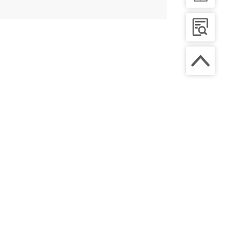
会压力学组委员，国际血管联盟中国分部青年委员会
治专业委员会常委，国家介入医学创新联盟广西分会
手术治疗，内脏动脉疾病的微创治疗，下肢动脉硬化
窄或闭塞的维护以及血管外科各种疑难重症的综合治