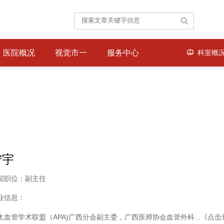
医院概况
视觉市一
服务中心
科室概
宁宇
院职位：副主任
业信息：
太血管学术联盟（
APA)
广西分会副主委，广西医师协会血管外科...
《点击