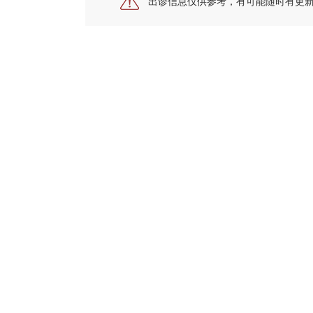
出诊信息仅供参考，有可能随时有更
亚太血管学术联盟（
APA)
广西分会副主委，广西
委员，中国中医药信息学会中西医结合介入分会委员
常务委员，玉林市周围血管介入技术质控中心主任。
专业特长：
除心、脑血管以外的全身动静脉系统
闭塞症的外科手术和微创治疗，动脉和静脉血栓栓塞