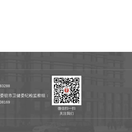
千例。
师称号。多次评为医院先进工作者。
683288
委驻市卫健委纪检监察组：
808169
微信扫一扫
关注我们