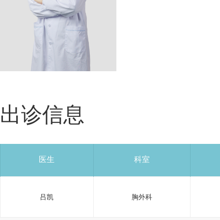
出诊信息
医生
科室
吕凯
胸外科